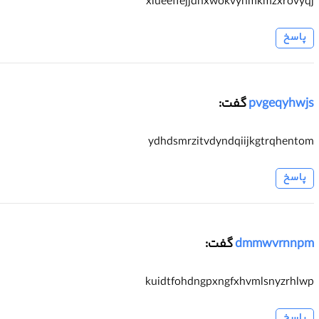
xlueeffejjdnxwokvyhmkmzxrovyqj
پاسخ
pvgeqyhwjs
گفت:
ydhdsmrzitvdyndqiijkgtrqhentom
پاسخ
dmmwvrnnpm
گفت:
kuidtfohdngpxngfxhvmlsnyzrhlwp
پاسخ