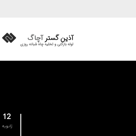
12
ژانویه