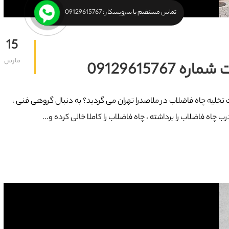
تماس مستقیم با سرویسکار : 09129615767
15
مارس
091296157
مت تخلیه چاه فاضلاب در ملاصدرا تهران می گردید؟ به دنبال گروهی فنی ،
 چاه فاضلاب را برداشته ، چاه فاضلاب را کاملا خالی کرده و...