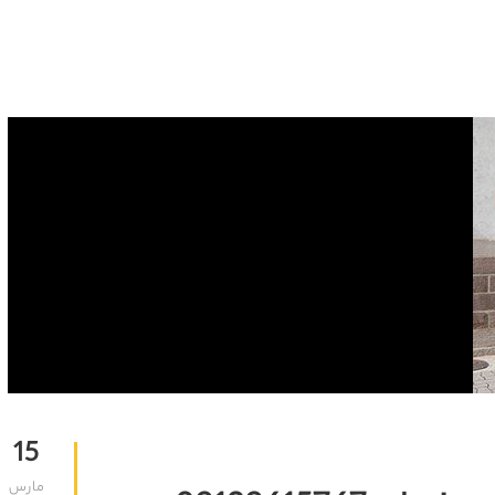
15
مارس