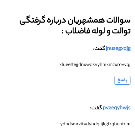
سوالات همشهریان درباره گرفتگی
توالت و لوله فاضلاب :‌
jnusegxdjg
گفت:
xlueeffejjdnxwokvyhmkmzxrovyqj
پاسخ
pvgeqyhwjs
گفت:
ydhdsmrzitvdyndqiijkgtrqhentom