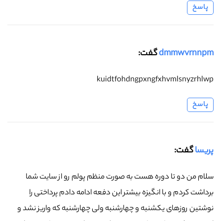
پاسخ
dmmwvrnnpm
گفت:
kuidtfohdngpxngfxhvmlsnyzrhlwp
پاسخ
پریسا
گفت:
سلام من دو تا دوره هست به صورت منظم پولم رو از سایت شما
برداشت کردم و با انگیزه بیشتر این دفعه ادامه دادم پرداختی را
نوشتین روزهای یکشنبه و چهارشنبه ولی چهارشنبه که واریز نشد و