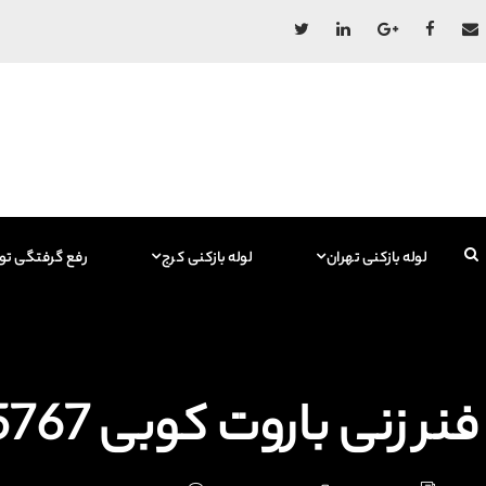
لوله بازکنی تهران
لوله بازکنی کرج
رفع گرفتگی تو
فنر زنی باروت کوبی 09129615767 فاضلاب