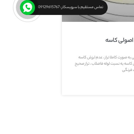
تماس مستقیم با سرویسکار : 09129615767
اصولی کاسه
ه صورت کاملا تراز ، عدم لرزش کاسه
کاسه به نسبت لوله فاضلاب ، تراز صحیح
ت فرنگی