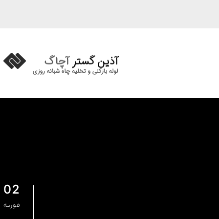
02
فوریه