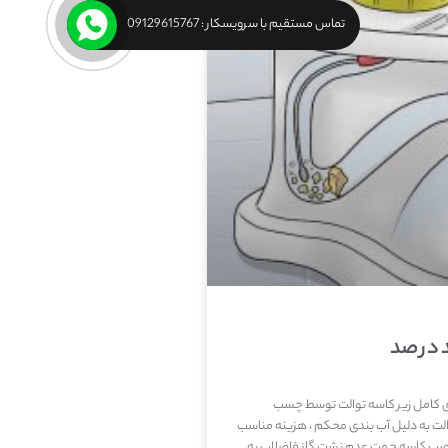
تماس مستقیم با سرویسکار : 09129615767
د در صد
دی کامل زیر کاسه توالت توسط چسب
ت به دلیل آب بندی محکم ، هزینه مناسب
 نصب کاسه جهت عدم نشت گاز فاضلاب به