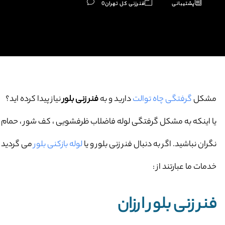
پشتیبانی
فنرزنی کل تهران
0
مشکل
گرفتگی چاه توالت
دارید و به
فنر زنی بلور
نیاز پیدا کرده اید؟
یا اینکه به مشکل گرفتگی لوله فاضلاب ظرفشویی ، کف شور ، حمام و … 
نگران نباشید. اگر به دنبال فنر زنی بلور و یا
لوله بازکنی بلور
می گردید ک
خدمات ما عبارتند از :
فنر زنی بلور ارزان