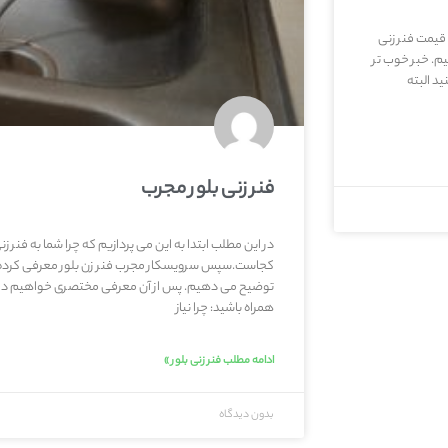
 قیمت فنر زنی
یم. خبر خوب تر
د البته
فنر زنی بلور مجرب
در این مطلب ابتدا به این می پردازیم که چرا شما به فنر زن
کجاست.سپس سرویسکار مجرب فنر زن بلور معرفی کرده و د
توضیح می دهیم. پس از آن معرفی مختصری خواهیم داشت 
همراه باشید: چرا نیاز
ادامه مطلب فنر زنی بلور »
بدون دیدگاه