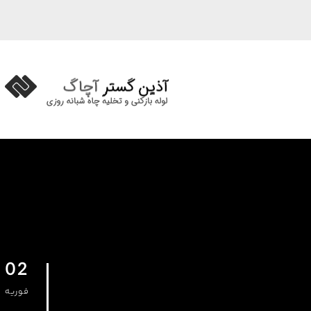
02
فوریه