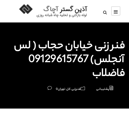
فنر زنی خیابان حجاب ( لس
آنجلس) 09129615767
فاضلاب
پشتیبانی
فنرزنی کل تهران
0