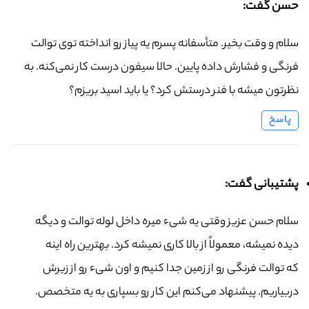
حسن گفت:
سلام و وقت بخیر. متأسفانه پسرم یه پیاز رو انداخته توی توالت
فرنگی و فشارش داده پایین. حالا سیفون درست کار نمی‌کنه. به
نظرتون میشه با فنر درستش کرد؟ یا باید اسید بریزم؟
پاسخ
پشتیبانی گفت:
سلام حسن عزیز وقتی یه شیء میره داخل لوله توالت و دیگه
دیده نمیشه، معمولاً از بالا کاری نمیشه کرد. بهترین راه اینه
که توالت فرنگی رو از زمین جدا کنیم و اون شیء رو از زیرش
دربیاریم. پیشنهاد می‌کنم این کار رو بسپاری به یه متخصص.