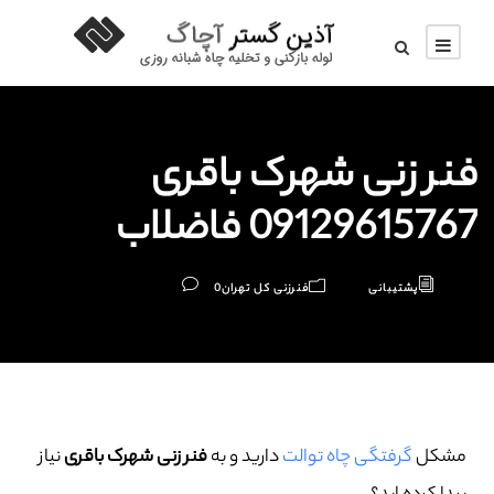
فنر زنی شهرک باقری
09129615767 فاضلاب
پشتیبانی
فنرزنی کل تهران
0
مشکل
گرفتگی چاه توالت
دارید و به
فنر زنی شهرک باقری
نیاز