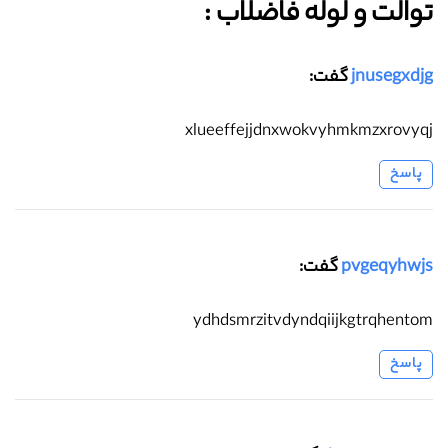
توالت و لوله فاضلاب :‌
jnusegxdjg
گفت:
xlueeffejjdnxwokvyhmkmzxrovyqj
پاسخ
pvgeqyhwjs
گفت:
ydhdsmrzitvdyndqiijkgtrqhentom
پاسخ