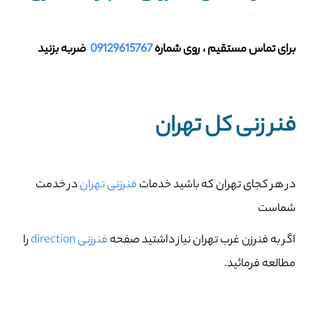
برای تماس مستقیم ، روی شماره
09129615767
ضربه بزنید
فنر زنی کل تهران
در هر کجای تهران که باشید خدمات
فنرزنی تهران
در خدمت
شماست
اگر به فنرزن غرب تهران نیاز داشتید صفحه
فنرزنی direction
را
مطالعه فرمائید.