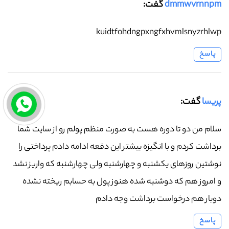
dmmwvrnnpm
گفت:
kuidtfohdngpxngfxhvmlsnyzrhlwp
پاسخ
پریسا
گفت:
سلام من دو تا دوره هست به صورت منظم پولم رو از سایت شما
برداشت کردم و با انگیزه بیشتر این دفعه ادامه دادم پرداختی را
نوشتین روزهای یکشنبه و چهارشنبه ولی چهارشنبه که واریز نشد
و امروز هم که دوشنبه شده هنوز پول به حسابم ریخته نشده
دوبار هم درخواست برداشت وجه دادم
پاسخ