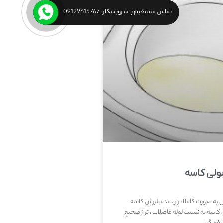
تماس مستقیم با سرویسکار : 09129615767
ولی کاسه
ه صورت کاملا تراز ، عدم لرزش کاسه
کاسه به نسبت لوله فاضلاب ، تراز صحیح
ت فرنگی