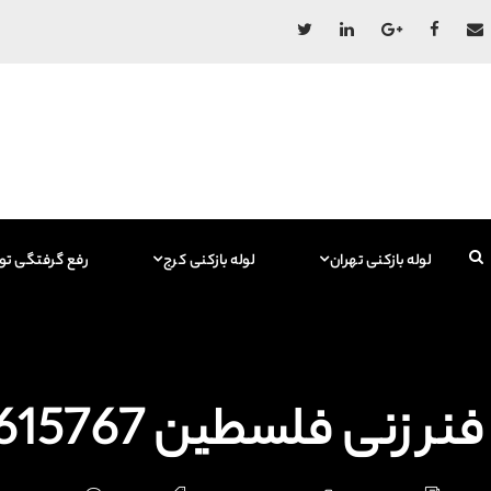
لوله بازکنی تهران
لوله بازکنی کرج
رفع گرفتگی تو
فنر زنی فلسطین 09129615767 فاضلاب