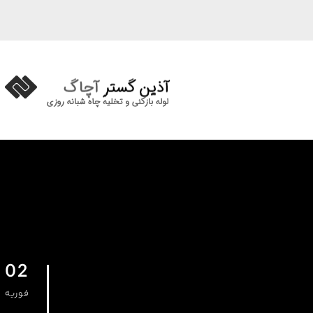
02
فوریه