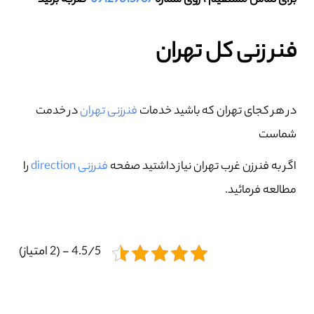
برای تماس مستقیم ، روی شماره
09129615767
ضربه بزنید
فنر زنی کل تهران
در هر کجای تهران که باشید خدمات
فنرزنی تهران
در خدمت
شماست
اگر به فنرزن غرب تهران نیاز داشتید صفحه
فنرزنی direction
را
مطالعه فرمائید.
4.5/5 - (2 امتیاز)