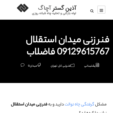
فنر زنی میدان استقلال
09129615767 فاضلاب
پشتیبانی
فنرزنی کل تهران
میدان
0
مشکل
گرفتگی چاه توالت
دارید و به
فنر زنی میدان استقلال