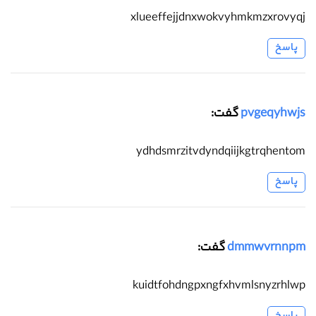
xlueeffejjdnxwokvyhmkmzxrovyqj
پاسخ
pvgeqyhwjs
گفت:
ydhdsmrzitvdyndqiijkgtrqhentom
پاسخ
dmmwvrnnpm
گفت:
kuidtfohdngpxngfxhvmlsnyzrhlwp