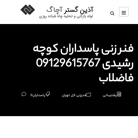
فنر زنی پاسداران کوچه
رشیدی 09129615767
فاضلاب
پشتیبانی
فنرزنی کل تهران
پاسداران
0