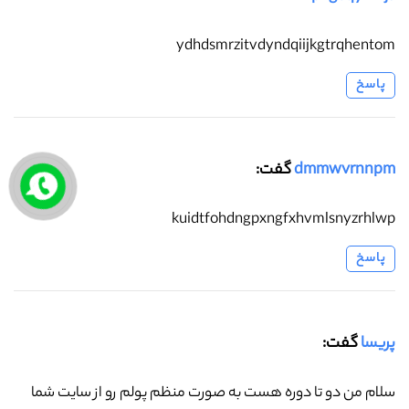
ydhdsmrzitvdyndqiijkgtrqhentom
پاسخ
dmmwvrnnpm
گفت:
kuidtfohdngpxngfxhvmlsnyzrhlwp
پاسخ
پریسا
گفت:
سلام من دو تا دوره هست به صورت منظم پولم رو از سایت شما