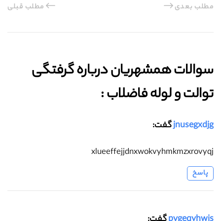
مطلب بعدی
مطلب قبلی
سوالات همشهریان درباره گرفتگی
توالت و لوله فاضلاب :‌
jnusegxdjg
گفت:
xlueeffejjdnxwokvyhmkmzxrovyqj
پاسخ
pvgeqyhwjs
گفت: