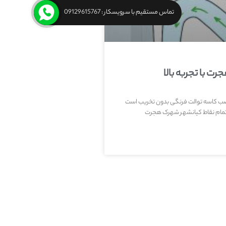
تماس مستقیم با سرویسکار : 09129615767
 با تجربه بالا
ب کاسه توالت فرنگی بدون تخریب است
 تمام نقاط کیانشهر شهرک هجرت