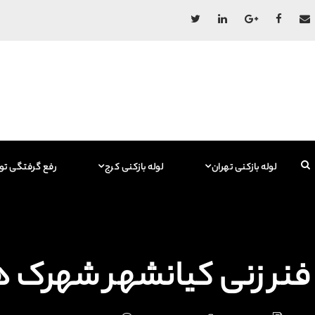
لوله بازکنی تهران
لوله بازکنی کرج
رفع گرفتگی تو
فنر زنی کیانشهر شهرک هجرت 129615767