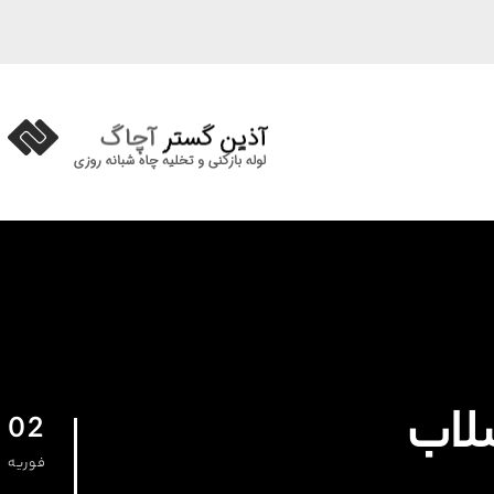
02
فوریه