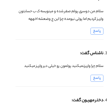
سلام من دوسری پولم صفر شده و مینویسه ک ب حسابتون
واریز کردیم اما پولی نیومده چرا این چ وضعشه اخههه
پاسخ
ناشناس گفت:
سلام چرا واریز‌نمیکنید پولمون رو خیلی دیر واریز میکنید
پاسخ
دختر مهربون گفت: