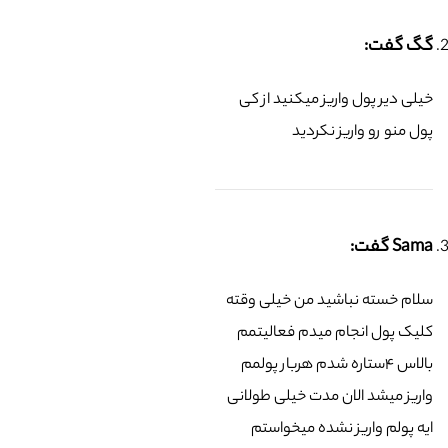
گگ گفت:
خیلی دیر پول واریز میکنید از کی
پول منو رو واریز نکردید
Sama گفت:
سلام خسته نباشید من خیلی وقته
کلیک پول انجام میدم فعالیتمم
بالاس ۴ستاره شدم هربار پولمم
واریز میشد الان مدت خیلی طولانی
ایه پولم واریز نشده میخواستم