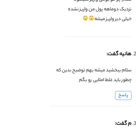
نزدیک دوماهه پول من واریز نشده
خیلی دیر واریز میشه
هانیه گفت:
سلام ببخشید میشه بهم توضیح بدین که
چطور باید غلط املایی رو بگم
پاسخ
م گفت: