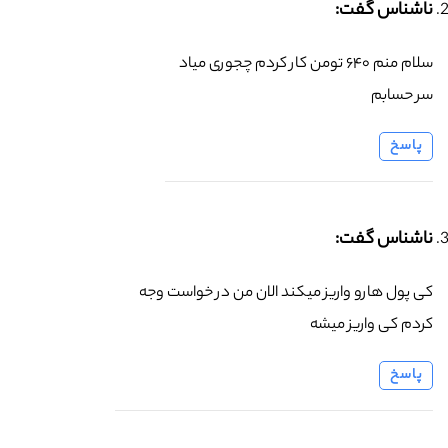
ناشناس گفت:
سلام منم ۶۴۰ تومن کار کردم چجوری میاد
سر حسابم
پاسخ
ناشناس گفت:
کی پول هارو واریز میکند الان من در خواست وجه
کردم کی واریز میشه
پاسخ