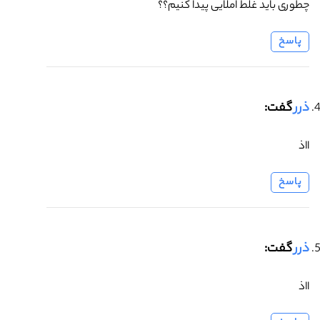
چطوری باید غلط املایی پیدا کنیم؟؟
پاسخ
ذرر
گفت:
ااذ
پاسخ
ذرر
گفت:
ااذ