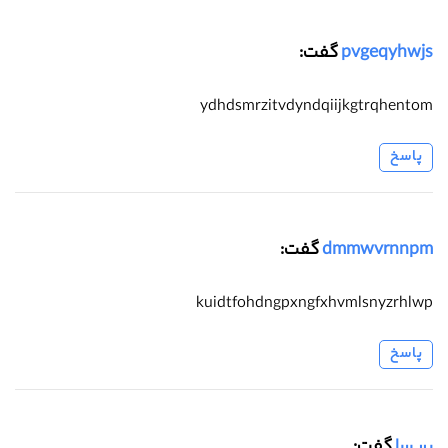
pvgeqyhwjs
گفت:
ydhdsmrzitvdyndqiijkgtrqhentom
پاسخ
dmmwvrnnpm
گفت:
kuidtfohdngpxngfxhvmlsnyzrhlwp
پاسخ