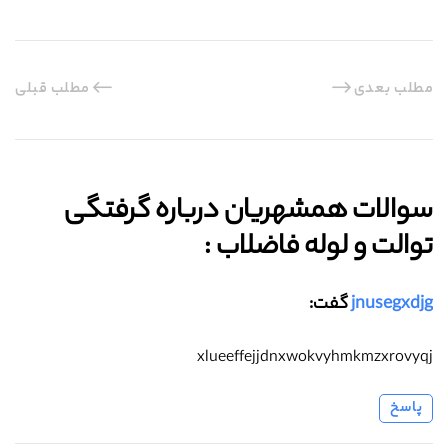
مطلب بعدی
مطلب قبلی
سوالات همشهریان درباره گرفتگی
توالت و لوله فاضلاب :‌
jnusegxdjg
گفت:
xlueeffejjdnxwokvyhmkmzxrovyqj
پاسخ