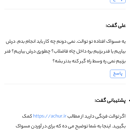
علی گفت:
یه مسواک افتاده تو توالت. نمی دونم چه کار باید انجام بدم. درش
بیاریم یا فنر بزنیم بره داخل چاه فاضلاب؟ چطوری درش بیاریم؟ فنر
بزنیم نمی ره وسط راه گیر کنه بدتر بشه؟
پاسخ
پشتیبانی گفت:
اگر توالت فرنگی دارید از مطالب
https://achur.ir
کمک
بگیرید. اینجا به شما توضیح می ده که برای در آوردن مسواک