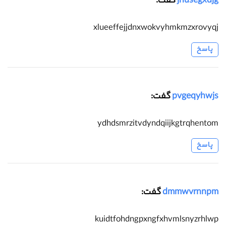
jnusegxdjg
گفت:
xlueeffejjdnxwokvyhmkmzxrovyqj
پاسخ
pvgeqyhwjs
گفت:
ydhdsmrzitvdyndqiijkgtrqhentom
پاسخ
dmmwvrnnpm
گفت:
kuidtfohdngpxngfxhvmlsnyzrhlwp