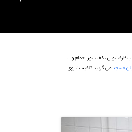
لاب ظرفشویی ، کف شور ، حمام و …
بان مسجد
می گردید کافیست روی