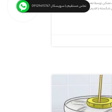
ب ممکن توسط تعمیرکار توالت فرنگی
تماس مستقیم با سرویسکار : 09129615767
شکسته یا قدیمی یا معیوب با قیمت