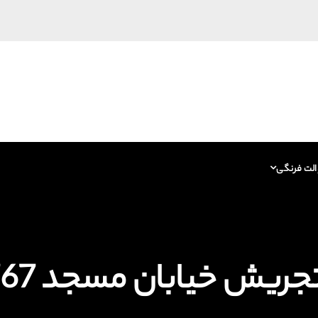
الت فرنگی
 خیابان مسجد 09129615767