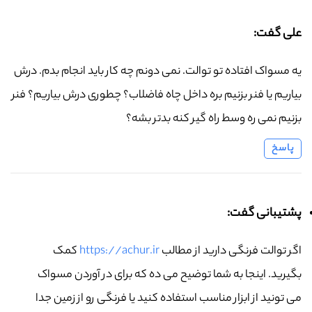
علی گفت:
یه مسواک افتاده تو توالت. نمی دونم چه کار باید انجام بدم. درش
بیاریم یا فنر بزنیم بره داخل چاه فاضلاب؟ چطوری درش بیاریم؟ فنر
بزنیم نمی ره وسط راه گیر کنه بدتر بشه؟
پاسخ
پشتیبانی گفت:
اگر توالت فرنگی دارید از مطالب
https://achur.ir
کمک
بگیرید. اینجا به شما توضیح می ده که برای در آوردن مسواک
می تونید از ابزار مناسب استفاده کنید یا فرنگی رو از زمین جدا