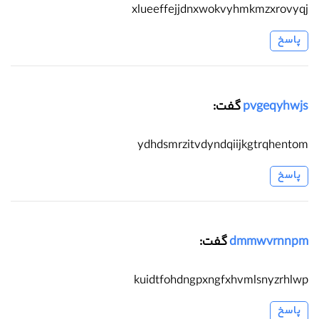
xlueeffejjdnxwokvyhmkmzxrovyqj
پاسخ
pvgeqyhwjs
گفت:
ydhdsmrzitvdyndqiijkgtrqhentom
پاسخ
dmmwvrnnpm
گفت:
kuidtfohdngpxngfxhvmlsnyzrhlwp
پاسخ