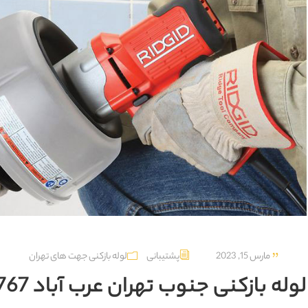
مارس 15, 2023
پشتیبانی
لوله بازکنی جهت های تهران
لوله بازکنی جنوب تهران عرب‌ آباد 09129615767