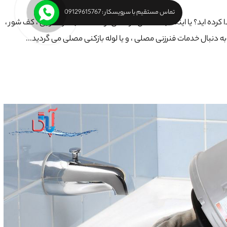
تماس مستقیم با سرویسکار : 09129615767
ا کرده اید؟ یا اینکه به مشکل گرفتگی لوله فاضلاب ظرفشویی ، کف شور ،
ر به دنبال خدمات فنرزنی مصلی ، و یا لوله بازکنی مصلی می گردید...