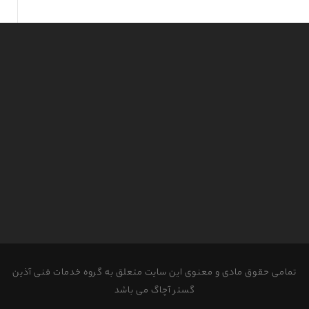
تمامی حقوق مادی و معنوی این سایت متعلق به گروه خدمات فنی آذین
گستر آچاگ می باشد