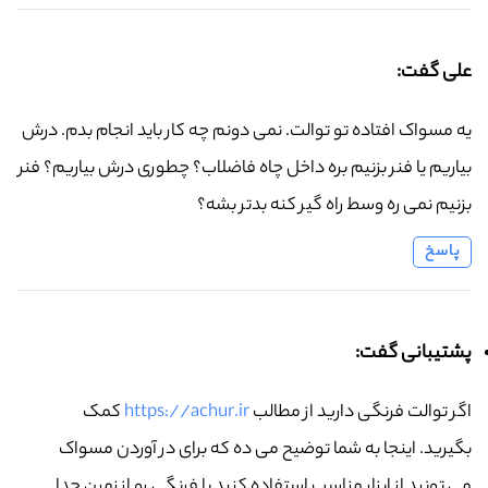
علی گفت:
یه مسواک افتاده تو توالت. نمی دونم چه کار باید انجام بدم. درش
بیاریم یا فنر بزنیم بره داخل چاه فاضلاب؟ چطوری درش بیاریم؟ فنر
بزنیم نمی ره وسط راه گیر کنه بدتر بشه؟
پاسخ
پشتیبانی گفت:
اگر توالت فرنگی دارید از مطالب
https://achur.ir
کمک
بگیرید. اینجا به شما توضیح می ده که برای در آوردن مسواک
می تونید از ابزار مناسب استفاده کنید یا فرنگی رو از زمین جدا