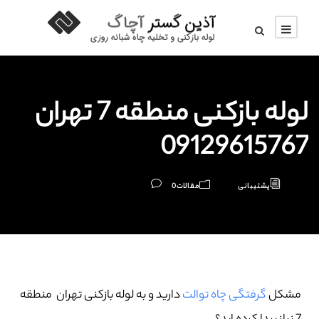
لوله بازکنی منطقه 7 تهران
09129615767
پشتیبانی
مقالات
0
مشکل
گرفتگی چاه توالت
دارید و به لوله بازکنی تهران منطقه