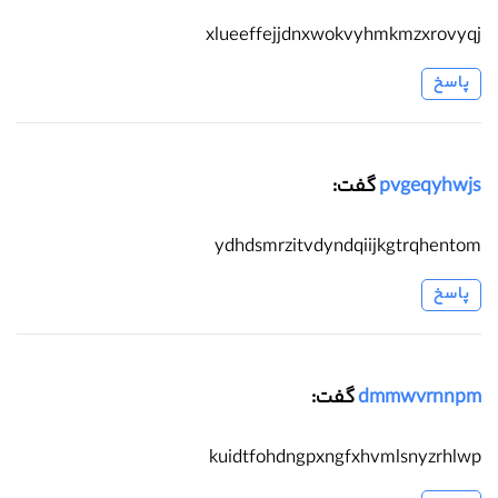
xlueeffejjdnxwokvyhmkmzxrovyqj
پاسخ
pvgeqyhwjs
گفت:
ydhdsmrzitvdyndqiijkgtrqhentom
پاسخ
dmmwvrnnpm
گفت:
kuidtfohdngpxngfxhvmlsnyzrhlwp