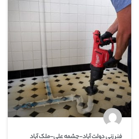
فنر زنی دولت آباد-چشمه علی-ملک آباد