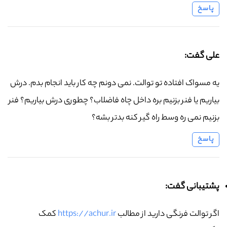
پاسخ
علی گفت:
یه مسواک افتاده تو توالت. نمی دونم چه کار باید انجام بدم. درش
بیاریم یا فنر بزنیم بره داخل چاه فاضلاب؟ چطوری درش بیاریم؟ فنر
بزنیم نمی ره وسط راه گیر کنه بدتر بشه؟
پاسخ
پشتیبانی گفت:
اگر توالت فرنگی دارید از مطالب
https://achur.ir
کمک