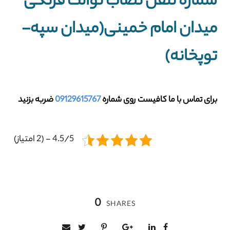
شماره تلفن نصاب توالت فرنگی
میدان امام خمینی(میدان سپه-
توپخانه)
برای تماس با ما کافیست روی شماره
09129615767
ضربه بزنید
4.5/5 - (2 امتیاز)
0
SHARES