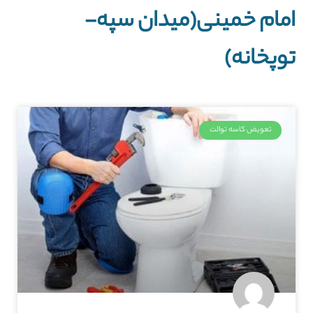
امام خمینی(میدان سپه-
توپخانه)
تعویض کاسه توالت