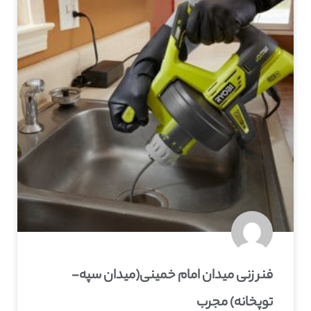
فنر زنی میدان امام خمینی(میدان سپه-
توپخانه) مجرب