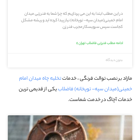
در این مطلب ابتدا به این می پردازیم که چرا شما به فنر زنی میدان
امام خمینی(میدان سپه- توپخانه) نیاز پیدا کرده اید و ریشه مشکل
کجاست.سپس سرویسکار مجرب فنر زن
ادامه مطلب فنرزنی فاضلاب تهران »
بدون دیدگاه
مازاد بر نصب توالت فرنگی ، خدمات
تخلیه چاه میدان امام
خمینی(میدان سپه- توپخانه) فاضلاب
یکی از قدیمی ترین
خدمات آچاگ در خدمت شماست.