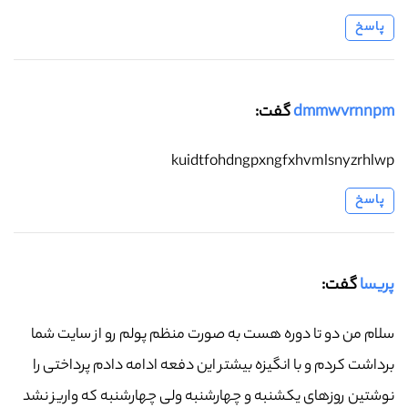
پاسخ
dmmwvrnnpm
گفت:
kuidtfohdngpxngfxhvmlsnyzrhlwp
پاسخ
پریسا
گفت:
سلام من دو تا دوره هست به صورت منظم پولم رو از سایت شما
برداشت کردم و با انگیزه بیشتر این دفعه ادامه دادم پرداختی را
نوشتین روزهای یکشنبه و چهارشنبه ولی چهارشنبه که واریز نشد