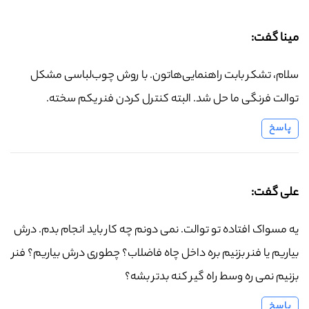
مینا گفت:
سلام، تشکر بابت راهنمایی‌هاتون. با روش چوب‌لباسی مشکل
توالت فرنگی ما حل شد. البته کنترل کردن فنر یکم سخته.
پاسخ
علی گفت:
یه مسواک افتاده تو توالت. نمی دونم چه کار باید انجام بدم. درش
بیاریم یا فنر بزنیم بره داخل چاه فاضلاب؟ چطوری درش بیاریم؟ فنر
بزنیم نمی ره وسط راه گیر کنه بدتر بشه؟
پاسخ