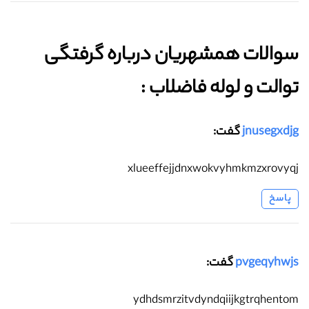
سوالات همشهریان درباره گرفتگی
توالت و لوله فاضلاب :‌
jnusegxdjg
گفت:
xlueeffejjdnxwokvyhmkmzxrovyqj
پاسخ
pvgeqyhwjs
گفت:
ydhdsmrzitvdyndqiijkgtrqhentom