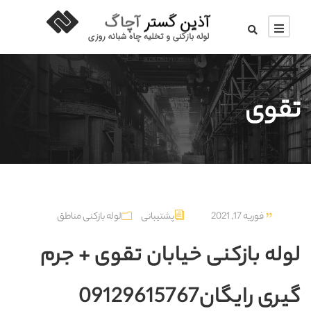
تقوی
فوریه 17, 2021
پشتیبانی
لوله بازکنی مناطق
لوله بازکنی خیابان تقوی + جرم
گیری رایگان09129615767