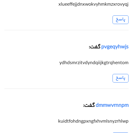
xlueeffejjdnxwokvyhmkmzxrovyqj
پاسخ
pvgeqyhwjs
گفت:
ydhdsmrzitvdyndqiijkgtrqhentom
پاسخ
dmmwvrnnpm
گفت:
kuidtfohdngpxngfxhvmlsnyzrhlwp