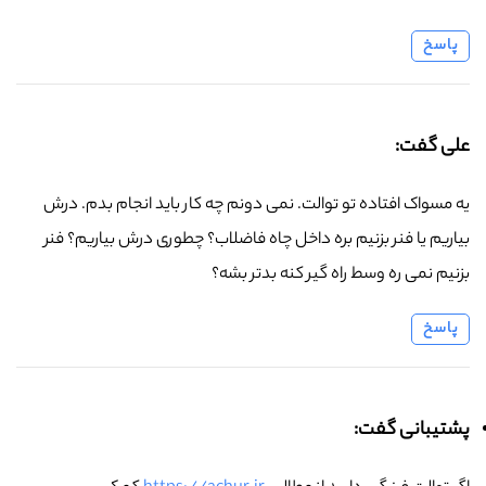
پاسخ
علی گفت:
یه مسواک افتاده تو توالت. نمی دونم چه کار باید انجام بدم. درش
بیاریم یا فنر بزنیم بره داخل چاه فاضلاب؟ چطوری درش بیاریم؟ فنر
بزنیم نمی ره وسط راه گیر کنه بدتر بشه؟
پاسخ
پشتیبانی گفت: