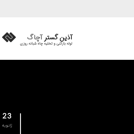
23
ژانویه