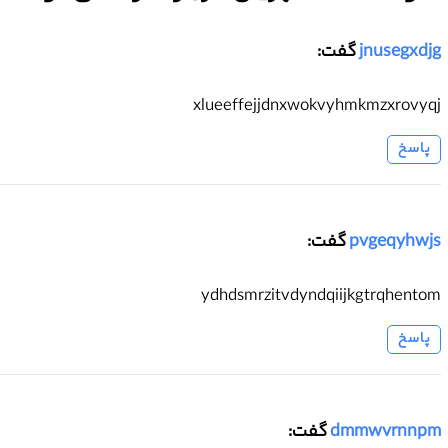
jnusegxdjg
گفت:
xlueeffejjdnxwokvyhmkmzxrovyqj
پاسخ
pvgeqyhwjs
گفت:
ydhdsmrzitvdyndqiijkgtrqhentom
پاسخ
dmmwvrnnpm
گفت: