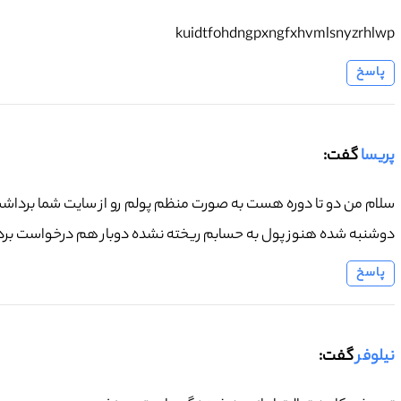
kuidtfohdngpxngfxhvmlsnyzrhlwp
پاسخ
پریسا
گفت:
سلام من دو تا دوره هست به صورت منظم پولم رو از سایت شما برداشت ک
دوشنبه شده هنوز پول به حسابم ریخته نشده دوبار هم درخواست بر
پاسخ
نیلوفر
گفت: