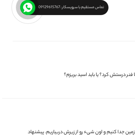
تماس مستقیم با سرویسکار : 09129615767
فنر درستش کرد؟ یا باید اسید بریزم؟
 زمین جدا کنیم و اون شیء رو از زیرش دربیاریم. پیشنهاد