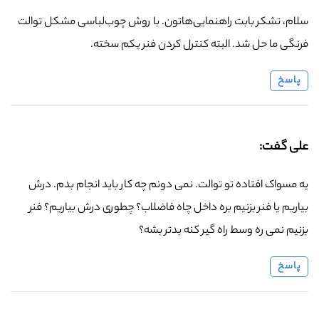
سلام، تشکر بابت راهنمایی‌هاتون. با روش چوب‌لباسی مشکل توالت
فرنگی ما حل شد. البته کنترل کردن فنر یکم سخته.
پاسخ
علی گفت:
یه مسواک افتاده تو توالت. نمی دونم چه کار باید انجام بدم. درش
بیاریم یا فنر بزنیم بره داخل چاه فاضلاب؟ چطوری درش بیاریم؟ فنر
بزنیم نمی ره وسط راه گیر کنه بدتر بشه؟
پاسخ