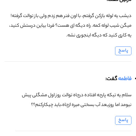
نازنین گفت:
دیشب یه لوله بازکن گرفتم، با اون فنر هم زدم ولی باز توالت گرفته!
میگن شیب لوله کمه. راه دیگه ای هست؟ فردا بیاین درستش کنید،
یه کاری کنید که دیگه اینجوری نشه.
پاسخ
فاطمه
گفت:
سلام یه تیکه پارچه افتاده درچاه توالت روز اول مشگلی پیش
نیومد اما روزبعد آب بسختی میره ازچاه،باید چیکارکنم؟؟
پاسخ