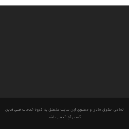
تمامی حقوق مادی و معنوی این سایت متعلق به گروه خدمات فنی آذین
گستر آچاگ می باشد