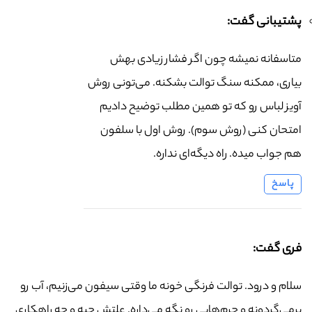
پشتیبانی گفت:
متاسفانه نمیشه چون اگر فشار زیادی بهش
بیاری، ممکنه سنگ توالت بشکنه. می‌تونی روش
آویز لباس رو که تو همین مطلب توضیح دادیم
امتحان کنی (روش سوم). روش اول با سلفون
هم جواب میده. راه دیگه‌ای نداره.
پاسخ
فری گفت:
سلام و درود. توالت فرنگی خونه ما وقتی سیفون می‌زنیم، آب رو
برمی‌گردونه و جرم‌هایی رو نگه می‌داره. علتش چیه و چه راهکاری