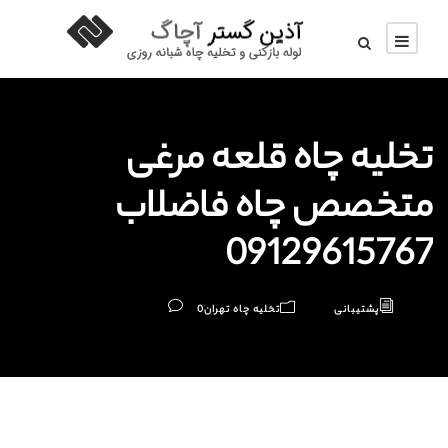
تخلیه چاه قلعه‌ مرغی
متخصص چاه فاضلاب
09129615767
پشتیبانی
تخلیه چاه تهران
0