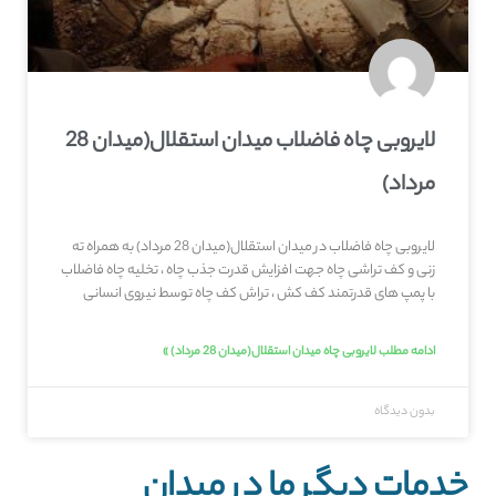
لایروبی چاه فاضلاب میدان استقلال(میدان 28
مرداد)
لایروبی چاه فاضلاب در میدان استقلال(میدان 28 مرداد) به همراه ته
زنی و کف تراشی چاه جهت افزایش قدرت جذب چاه ، تخلیه چاه فاضلاب
با پمپ های قدرتمند کف کش ، تراش کف چاه توسط نیروی انسانی
ادامه مطلب لایروبی چاه میدان استقلال(میدان 28 مرداد) »
بدون دیدگاه
خدمات دیگر ما در میدان