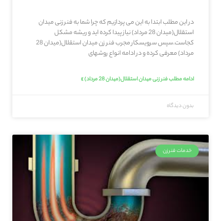
در این مطلب ابتدا به این می پردازیم که چرا شما به فنر زنی میدان
استقلال(میدان 28 مرداد) نیاز پیدا کرده اید و ریشه مشکل
کجاست.سپس سرویسکار مجرب فنر زن میدان استقلال(میدان 28
مرداد) معرفی کرده و در ادامه انواع روشهای
ادامه مطلب فنر زنی میدان استقلال(میدان 28 مرداد) »
بدون دیدگاه
خدمات فنرزن