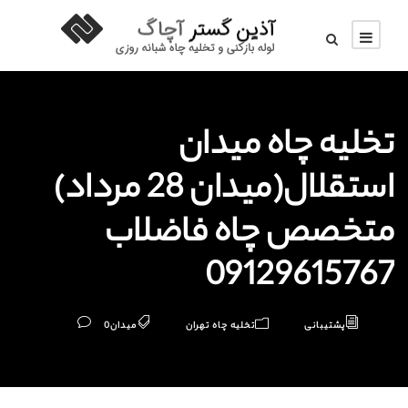
تخلیه چاه میدان
استقلال(میدان 28 مرداد)
متخصص چاه فاضلاب
09129615767
پشتیبانی
تخلیه چاه تهران
میدان
0