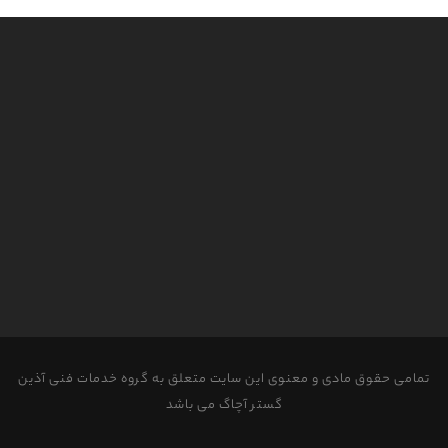
تمامی حقوق مادی و معنوی این سایت متعلق به گروه خدمات فنی آذین
گستر آچاگ می باشد