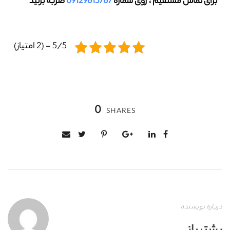
برای تماس مستقیم ، روی شماره
09129615767
ضربه بزنید
5/5 - (2 امتیاز)
0
SHARES
درباره نویسنده