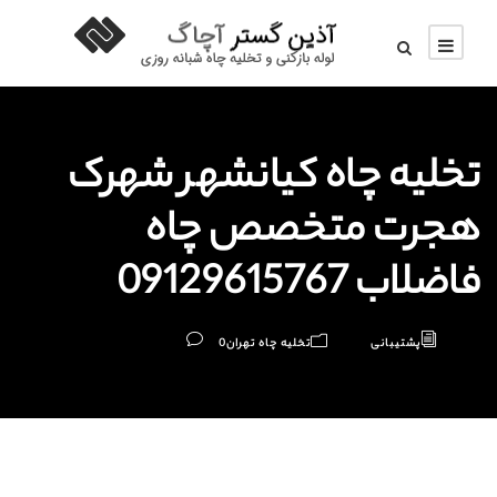
تخلیه چاه کیانشهر شهرک
هجرت متخصص چاه
فاضلاب 09129615767
پشتیبانی
تخلیه چاه تهران
0