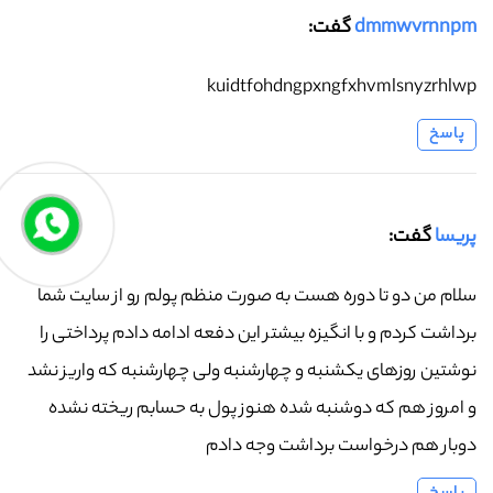
dmmwvrnnpm
گفت:
kuidtfohdngpxngfxhvmlsnyzrhlwp
پاسخ
پریسا
گفت:
سلام من دو تا دوره هست به صورت منظم پولم رو از سایت شما
برداشت کردم و با انگیزه بیشتر این دفعه ادامه دادم پرداختی را
نوشتین روزهای یکشنبه و چهارشنبه ولی چهارشنبه که واریز نشد
و امروز هم که دوشنبه شده هنوز پول به حسابم ریخته نشده
دوبار هم درخواست برداشت وجه دادم