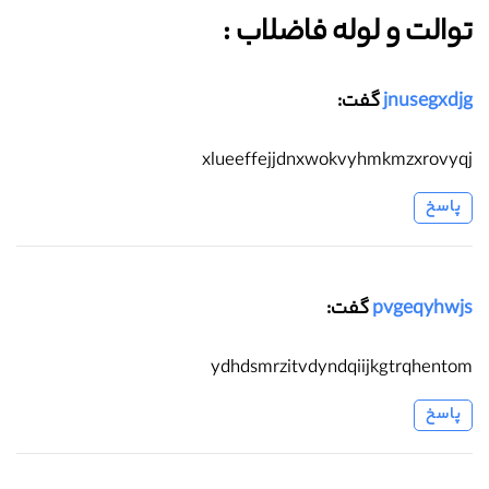
توالت و لوله فاضلاب :‌
jnusegxdjg
گفت:
xlueeffejjdnxwokvyhmkmzxrovyqj
پاسخ
pvgeqyhwjs
گفت:
ydhdsmrzitvdyndqiijkgtrqhentom
پاسخ