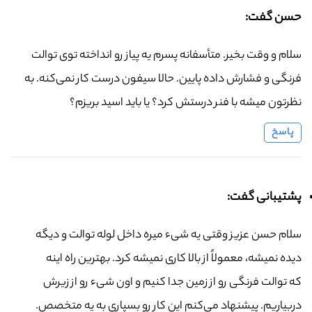
حسن گفت:
سلام و وقت بخیر. متأسفانه پسرم یه پیاز رو انداخته توی توالت
فرنگی و فشارش داده پایین. حالا سیفون درست کار نمی‌کنه. به
نظرتون میشه با فنر درستش کرد؟ یا باید اسید بریزم؟
پاسخ
پشتیبانی گفت:
سلام حسن عزیز وقتی یه شیء میره داخل لوله توالت و دیگه
دیده نمیشه، معمولاً از بالا کاری نمیشه کرد. بهترین راه اینه
که توالت فرنگی رو از زمین جدا کنیم و اون شیء رو از زیرش
دربیاریم. پیشنهاد می‌کنم این کار رو بسپاری به یه متخصص.