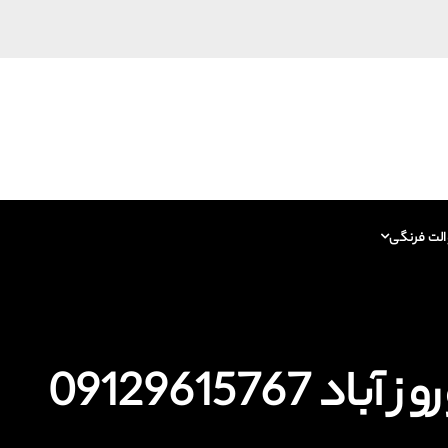
الت فرنگی
0912961576