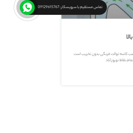
تماس مستقیم با سرویسکار : 09129615767
الا
ب کاسه توالت فرنگی بدون تخریب است
م نقاط نوروز آباد