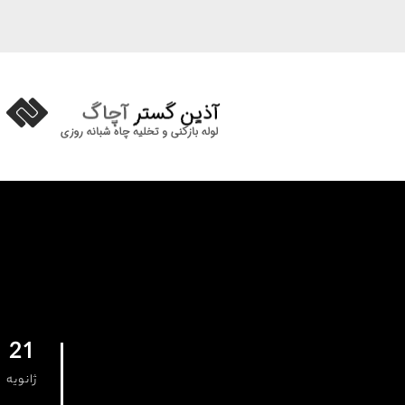
21
ژانویه