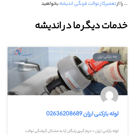
… را از
تعمیرکار توالت فرنگی اندیشه
بخواهید
خدمات دیگر ما در اندیشه
چاه بازکنی ارزان
لوله بازکنی ارزان 02636208689
لوله بازکنی ارزان + جرم گیری رایگان آیا به مشکل گرفتگی توالت