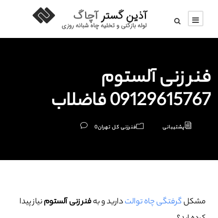
فنر زنی آلستوم
09129615767 فاضلاب
پشتیبانی
فنرزنی کل تهران
0
مشکل
گرفتگی چاه توالت
دارید و به
فنر زنی آلستوم
نیاز پیدا