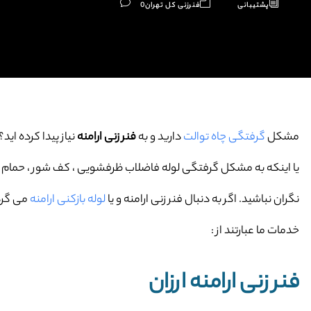
پشتیبانی
فنرزنی کل تهران
0
مشکل
گرفتگی چاه توالت
دارید و به
فنر زنی ارامنه
نیاز پیدا کرده اید؟
یا اینکه به مشکل گرفتگی لوله فاضلاب ظرفشویی ، کف شور ، حمام و … 
نگران نباشید. اگر به دنبال فنر زنی ارامنه و یا
لوله بازکنی ارامنه
می گرد
خدمات ما عبارتند از :
فنر زنی ارامنه ارزان