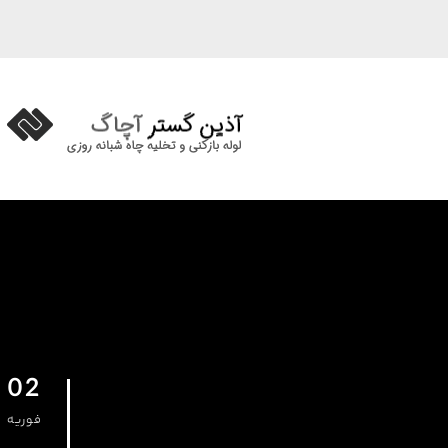
02
فوریه