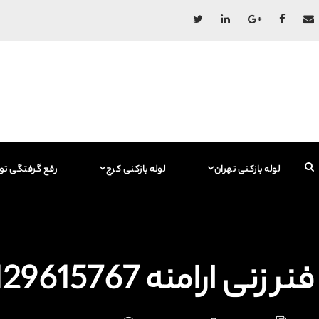
لوله بازکنی تهران
لوله بازکنی کرج
رفع گرفتگی تو
فنر زنی ارامنه 09129615767 فاضلاب