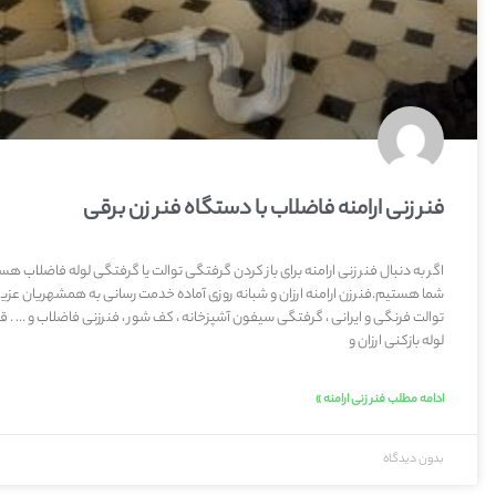
فنر زنی ارامنه فاضلاب با دستگاه فنر زن برقی
اگر به دنبال فنر زنی ارامنه برای باز کردن گرفتگی توالت یا گرفتگی لوله فاضلاب ه
شما هستیم.فنرزن ارامنه ارزان و شبانه روزی آماده خدمت رسانی به همشهریان عزیز . 
توالت فرنگی و ایرانی ، گرفتگی سیفون آشپزخانه ، کف شور ، فنرزنی فاضلاب و … . ق
لوله بازکنی ارزان و
ادامه مطلب فنر زنی ارامنه »
بدون دیدگاه