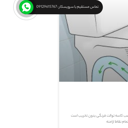
تماس مستقیم با سرویسکار : 09129615767
ب کاسه توالت فرنگی بدون تخریب است
ام نقاط ارامنه