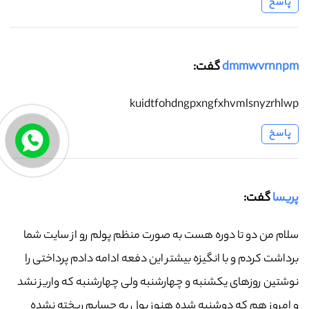
پاسخ
dmmwvrnnpm
گفت:
kuidtfohdngpxngfxhvmlsnyzrhlwp
پاسخ
پریسا
گفت:
سلام من دو تا دوره هست به صورت منظم پولم رو از سایت شما
برداشت کردم و با انگیزه بیشتر این دفعه ادامه دادم پرداختی را
نوشتین روزهای یکشنبه و چهارشنبه ولی چهارشنبه که واریز نشد
و امروز هم که دوشنبه شده هنوز پول به حسابم ریخته نشده