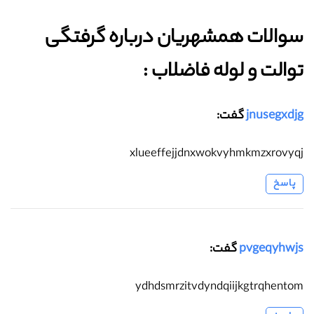
سوالات همشهریان درباره گرفتگی
توالت و لوله فاضلاب :‌
jnusegxdjg
گفت:
xlueeffejjdnxwokvyhmkmzxrovyqj
پاسخ
pvgeqyhwjs
گفت:
ydhdsmrzitvdyndqiijkgtrqhentom