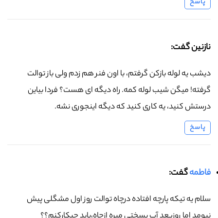
پاسخ
نازنین گفت:
دیشب یه لوله بازکن گرفتم، با اون فنر هم زدم ولی باز توالت
گرفته! میگن شیب لوله کمه. راه دیگه ای هست؟ فردا بیاین
درستش کنید، یه کاری کنید که دیگه اینجوری نشه.
پاسخ
فاطمه
گفت:
سلام یه تیکه پارچه افتاده درچاه توالت روز اول مشگلی پیش
نیومد اما روزبعد آب بسختی میره ازچاه،باید چیکارکنم؟؟