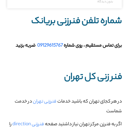
بدون دیدگاه
شماره تلفن فنرزنی بریانک
برای تماس مستقیم ، روی شماره
09129615767
ضربه بزنید
فنر زنی کل تهران
در هر کجای تهران که باشید خدمات
فنرزنی تهران
در خدمت
شماست
اگر به فنرزن مرکز تهران نیاز داشتید صفحه
فنرزنی direction
را