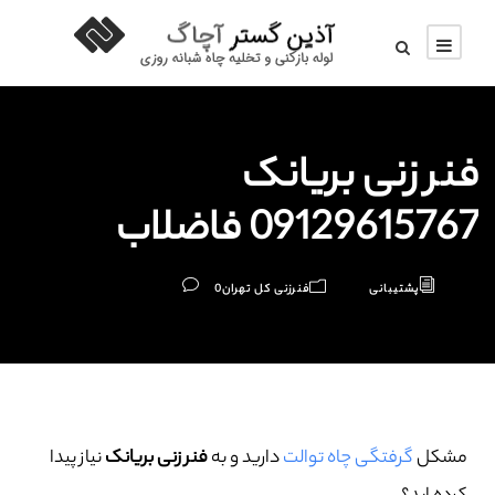
فنر زنی بریانک
09129615767 فاضلاب
پشتیبانی
فنرزنی کل تهران
0
مشکل
گرفتگی چاه توالت
دارید و به
فنر زنی بریانک
نیاز پیدا