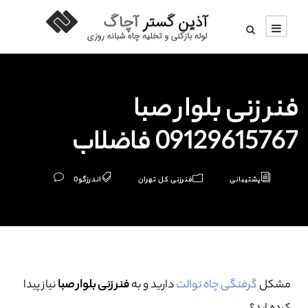
فنر زنی بلوار صبا
09129615767 فاضلاب
پشتیبانی
فنرزنی کل تهران
اندرزگو
0
مشکل
گرفتگی چاه توالت
دارید و به
فنر زنی بلوار صبا
نیاز پیدا