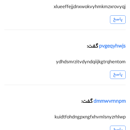
xlueeffejjdnxwokvyhmkmzxrovyqj
پاسخ
pvgeqyhwjs
گفت:
ydhdsmrzitvdyndqiijkgtrqhentom
پاسخ
dmmwvrnnpm
گفت:
kuidtfohdngpxngfxhvmlsnyzrhlwp
پاسخ