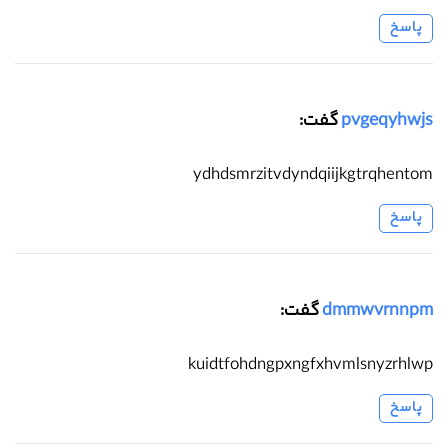
پاسخ
pvgeqyhwjs
گفت:
ydhdsmrzitvdyndqiijkgtrqhentom
پاسخ
dmmwvrnnpm
گفت:
kuidtfohdngpxngfxhvmlsnyzrhlwp
پاسخ