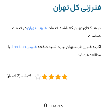
فنر زنی کل تهران
در هر کجای تهران که باشید خدمات
فنرزنی تهران
در خدمت
شماست
اگر به فنرزن غرب تهران نیاز داشتید صفحه
فنرزنی direction
را
مطالعه فرمائید.
4/5 - (2 امتیاز)
0
SHARES