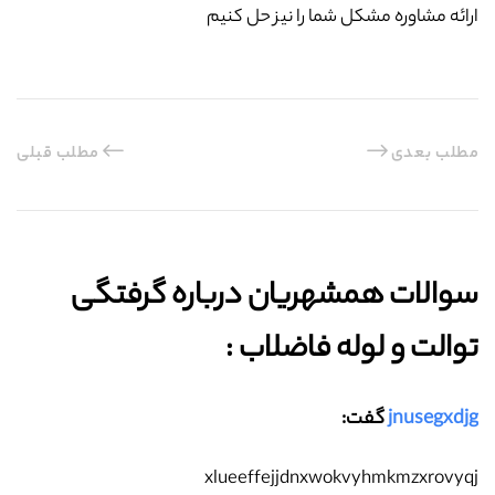
ارائه مشاوره مشکل شما را نیز حل کنیم
مطلب بعدی
مطلب قبلی
سوالات همشهریان درباره گرفتگی
توالت و لوله فاضلاب :‌
jnusegxdjg
گفت:
xlueeffejjdnxwokvyhmkmzxrovyqj