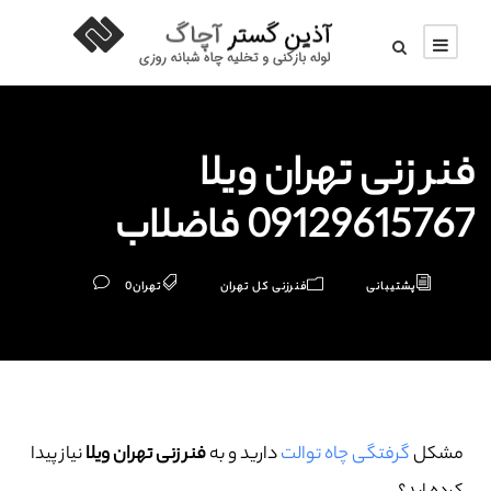
فنر زنی تهران ویلا
09129615767 فاضلاب
پشتیبانی
فنرزنی کل تهران
تهران
0
مشکل
گرفتگی چاه توالت
دارید و به
فنر زنی تهران ویلا
نیاز پیدا