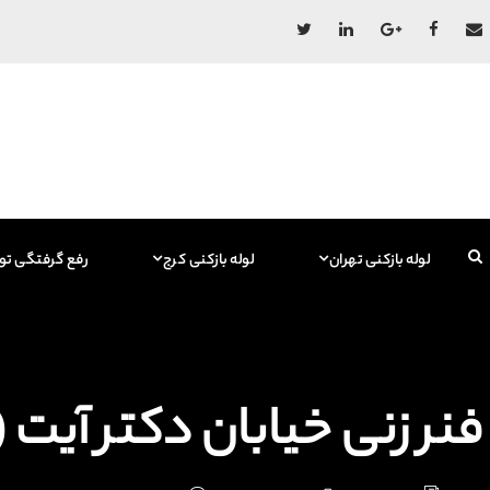
لوله بازکنی تهران
لوله بازکنی کرج
رفع گرفتگی تو
فنر زنی خیابان دکتر آیت (نارمک) 615767