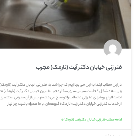
فنر زنی خیابان دکتر آیت (نارمک) مجرب
در این مطلب ابتدا به این می پردازیم که چرا شما به فنر زنی خیابان دکتر آیت (نارمک) نی
و ریشه مشکل کجاست.سپس سرویسکار مجرب فنر زن خیابان دکتر آیت (نارمک) معر
ادامه انواع روشهای فنرزنی فاضلاب را توضیح می دهیم. پس از آن معرفی مختصر
از خدمات فنر زنی خیابان دکتر آیت (نارمک) گروهمان. با ما همراه باشید: چرا نیاز
ادامه مطلب فنر زنی خیابان دکتر آیت (نارمک) »