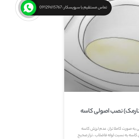
تماس مستقیم با سرویسکار : 09129615767
(نارمک) نصب اصولی کاسه
ه صورت کاملا تراز ، عدم لرزش کاسه
کاسه به نسبت لوله فاضلاب ، تراز صحیح