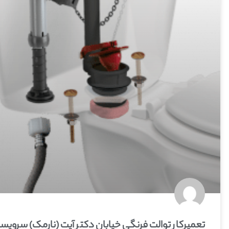
تعمیرکار توالت فرنگی خیابان دکتر آیت (نارمک) سرویس