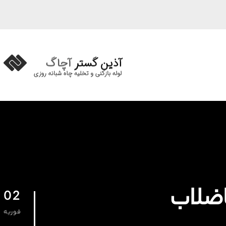
02
فوریه