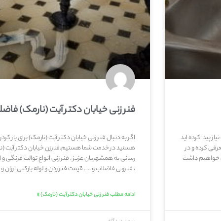
فنر زنی خیابان دکتر آیت (نارمک) فاضل
از پیدا کرده اید
اگر به دنبال فنر زنی خیابان دکتر آیت (نارمک) برای باز ک
فی کرده و در
هستید در خدمت شما هستیم.فنرزن خیابان دکتر آیت (نارم
ی خواهیم داشت
رسانی به همشهریان عزیز . فنر زنی انواع توالت فرنگی و 
، فنرزنی فاضلاب و … . قیمت فنر زدن و لوله بازکنی ارزان و
ادامه مطلب فنر زنی خیابان دکتر آیت (نارمک) »