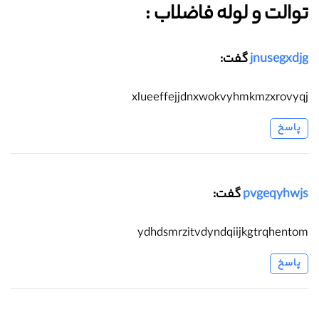
توالت و لوله فاضلاب :‌
jnusegxdjg
گفت:
xlueeffejjdnxwokvyhmkmzxrovyqj
پاسخ
pvgeqyhwjs
گفت:
ydhdsmrzitvdyndqiijkgtrqhentom
پاسخ