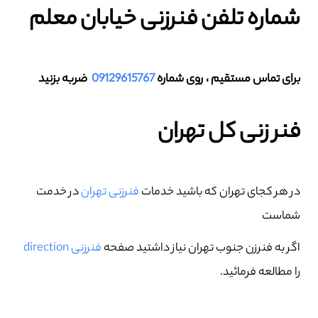
شماره تلفن فنرزنی خیابان معلم
برای تماس مستقیم ، روی شماره
09129615767
ضربه بزنید
فنر زنی کل تهران
در هر کجای تهران که باشید خدمات
فنرزنی تهران
در خدمت
شماست
اگر به فنرزن جنوب تهران نیاز داشتید صفحه
فنرزنی direction
را مطالعه فرمائید.