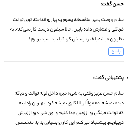
حسن گفت:
سلام و وقت بخیر. متأسفانه پسرم یه پیاز رو انداخته توی توالت
فرنگی و فشارش داده پایین. حالا سیفون درست کار نمی‌کنه. به
نظرتون میشه با فنر درستش کرد؟ یا باید اسید بریزم؟
پاسخ
پشتیبانی گفت:
سلام حسن عزیز وقتی یه شیء میره داخل لوله توالت و دیگه
دیده نمیشه، معمولاً از بالا کاری نمیشه کرد. بهترین راه اینه
که توالت فرنگی رو از زمین جدا کنیم و اون شیء رو از زیرش
دربیاریم. پیشنهاد می‌کنم این کار رو بسپاری به یه متخصص.