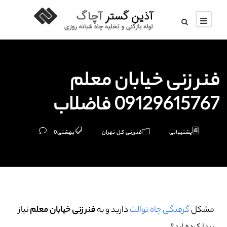
فنر زنی خیابان معلم
09129615767 فاضلاب
پشتیبانی
فنرزنی کل تهران
بهشتی
0
مشکل
گرفتگی چاه توالت
دارید و به
فنر زنی خیابان معلم
نیاز