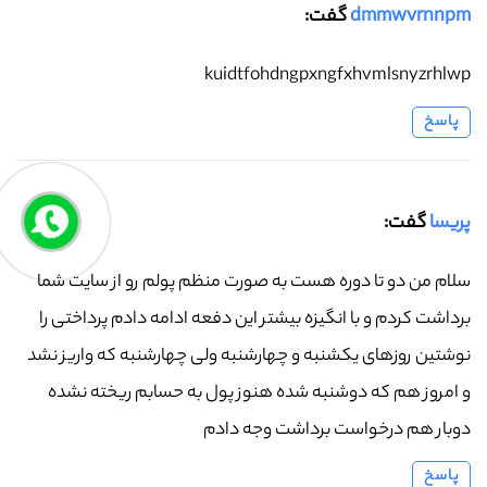
dmmwvrnnpm
گفت:
kuidtfohdngpxngfxhvmlsnyzrhlwp
پاسخ
پریسا
گفت:
سلام من دو تا دوره هست به صورت منظم پولم رو از سایت شما
برداشت کردم و با انگیزه بیشتر این دفعه ادامه دادم پرداختی را
نوشتین روزهای یکشنبه و چهارشنبه ولی چهارشنبه که واریز نشد
و امروز هم که دوشنبه شده هنوز پول به حسابم ریخته نشده
دوبار هم درخواست برداشت وجه دادم
پاسخ