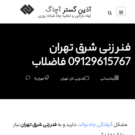
فنر زنی شرق تهران
09129615767 فاضلاب
پشتیبانی
فنرزنی کل تهران
تهران
0
مشکل
گرفتگی چاه توالت
دارید و به
فنر زنی شرق تهران
نیاز