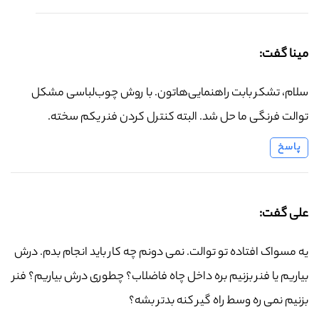
مینا گفت:
سلام، تشکر بابت راهنمایی‌هاتون. با روش چوب‌لباسی مشکل
توالت فرنگی ما حل شد. البته کنترل کردن فنر یکم سخته.
پاسخ
علی گفت:
یه مسواک افتاده تو توالت. نمی دونم چه کار باید انجام بدم. درش
بیاریم یا فنر بزنیم بره داخل چاه فاضلاب؟ چطوری درش بیاریم؟ فنر
بزنیم نمی ره وسط راه گیر کنه بدتر بشه؟