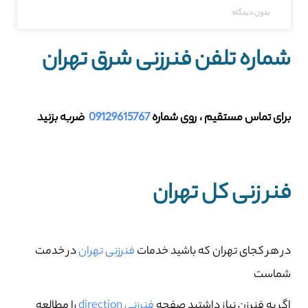
بدون دیدگاه
شماره تلفن فنرزنی شرق تهران
برای تماس مستقیم ، روی شماره
09129615767
ضربه بزنید
فنر زنی کل تهران
در هر کجای تهران که باشید خدمات
فنرزنی تهران
در خدمت
شماست
اگر به فنرزن نیاز داشتید صفحه
فنرزنی direction
را مطالعه