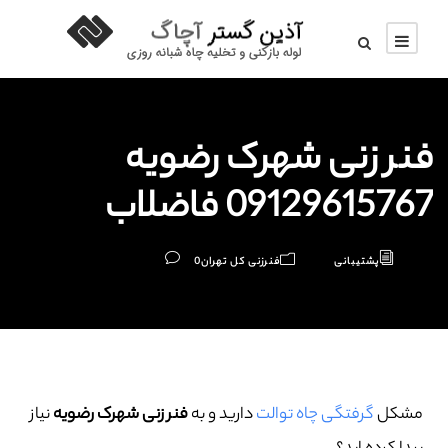
فنر زنی شهرک رضویه
09129615767 فاضلاب
پشتیبانی
فنرزنی کل تهران
0
مشکل
گرفتگی چاه توالت
دارید و به
فنر زنی شهرک رضویه
نیاز