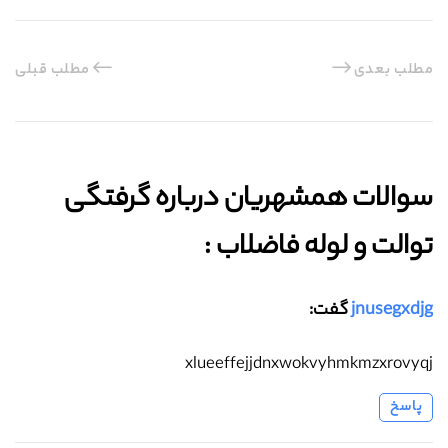
مطلب بعدی
مطلب قبلی
سوالات همشهریان درباره گرفتگی
توالت و لوله فاضلاب :‌
jnusegxdjg
گفت:
xlueeffejjdnxwokvyhmkmzxrovyqj
پاسخ