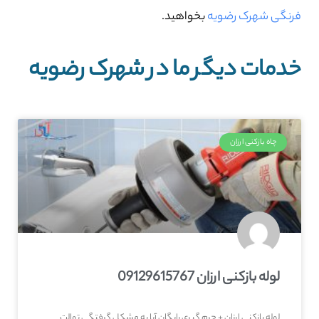
فرنگی شهرک رضویه
بخواهید.
خدمات دیگر ما در شهرک رضویه
چاه بازکنی ارزان
لوله بازکنی ارزان 09129615767
لوله بازکنی ارزان + جرم گیری رایگان آیا به مشکل گرفتگی توالت