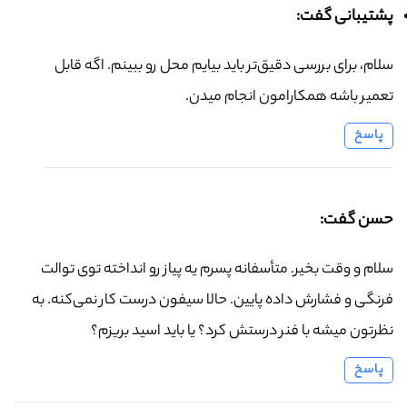
پشتیبانی گفت:
سلام، برای بررسی دقیق‌تر باید بیایم محل رو ببینم. اگه قابل
تعمیر باشه همکارامون انجام میدن.
پاسخ
حسن گفت:
سلام و وقت بخیر. متأسفانه پسرم یه پیاز رو انداخته توی توالت
فرنگی و فشارش داده پایین. حالا سیفون درست کار نمی‌کنه. به
نظرتون میشه با فنر درستش کرد؟ یا باید اسید بریزم؟
پاسخ