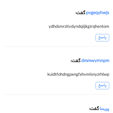
pvgeqyhwjs
گفت:
ydhdsmrzitvdyndqiijkgtrqhentom
پاسخ
dmmwvrnnpm
گفت:
kuidtfohdngpxngfxhvmlsnyzrhlwp
پاسخ
پریسا
گفت: