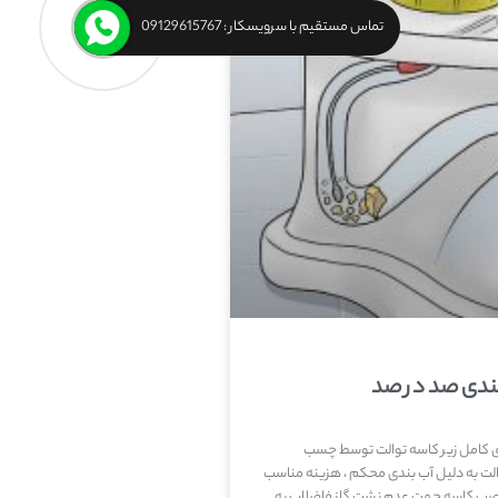
تماس مستقیم با سرویسکار : 09129615767
بندی صد در صد
دی کامل زیر کاسه توالت توسط چسب
ت به دلیل آب بندی محکم ، هزینه مناسب
 نصب کاسه جهت عدم نشت گاز فاضلاب به