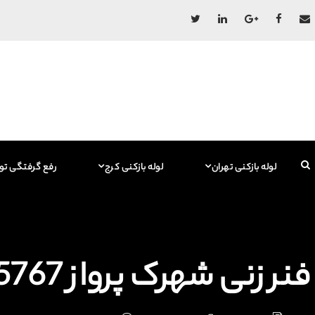
لوله بازکنی تهران
لوله بازکنی کرج
رفع گرفتگی تو
فنر زنی شهرک پرواز 09129615767 فاضلاب