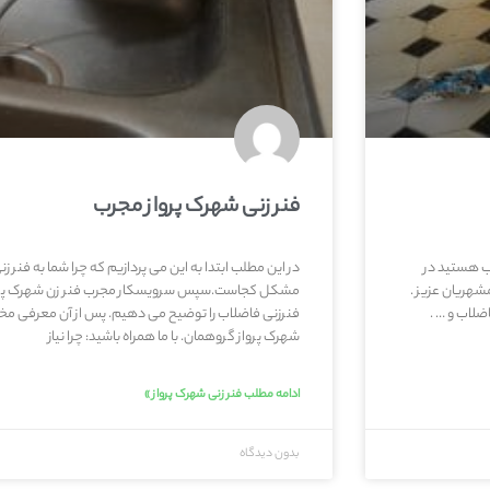
فنر زنی شهرک پرواز مجرب
اب هستید در
در این مطلب ابتدا به این می پردازیم که چرا شما به فنر زنی
شهریان عزیز .
مشکل کجاست.سپس سرویسکار مجرب فنر زن شهرک پرواز 
ضلاب و … .
فنرزنی فاضلاب را توضیح می دهیم. پس از آن معرفی مخ
شهرک پرواز گروهمان. با ما همراه باشید: چرا نیاز
ادامه مطلب فنر زنی شهرک پرواز »
بدون دیدگاه