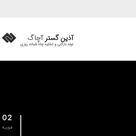
02
فوریه