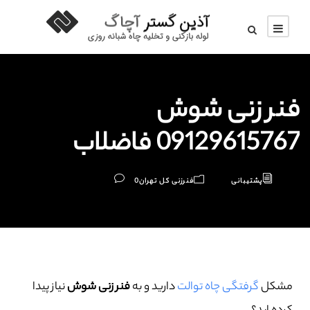
فنر زنی شوش
09129615767 فاضلاب
پشتیبانی
فنرزنی کل تهران
0
مشکل
گرفتگی چاه توالت
دارید و به
فنر زنی شوش
نیاز پیدا