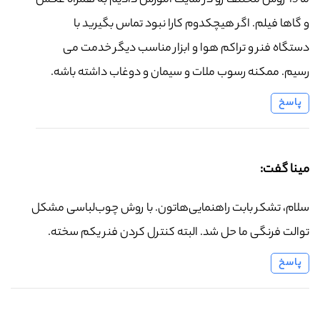
ما 15 روش مختلف رو در سایت آموزش دادیم به همراه عکس
و گاها فیلم. اگر هیچکدوم کارا نبود تماس بگیرید با
دستگاه فنر و تراکم هوا و ابزار مناسب دیگر خدمت می
رسیم. ممکنه رسوب ملات و سیمان و دوغاب داشته باشه.
پاسخ
مینا گفت:
سلام، تشکر بابت راهنمایی‌هاتون. با روش چوب‌لباسی مشکل
توالت فرنگی ما حل شد. البته کنترل کردن فنر یکم سخته.
پاسخ