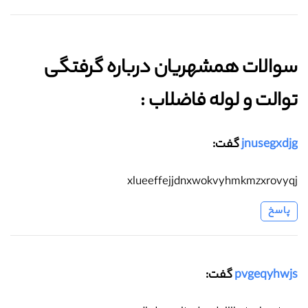
سوالات همشهریان درباره گرفتگی
توالت و لوله فاضلاب :‌
jnusegxdjg
گفت:
xlueeffejjdnxwokvyhmkmzxrovyqj
پاسخ
pvgeqyhwjs
گفت: