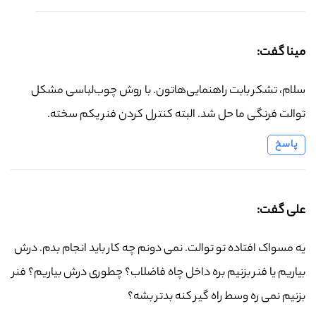
مینا گفت:
سلام، تشکر بابت راهنمایی‌هاتون. با روش چوب‌لباسی مشکل
توالت فرنگی ما حل شد. البته کنترل کردن فنر یکم سخته.
پاسخ
علی گفت:
یه مسواک افتاده تو توالت. نمی دونم چه کار باید انجام بدم. درش
بیاریم یا فنر بزنیم بره داخل چاه فاضلاب؟ چطوری درش بیاریم؟ فنر
بزنیم نمی ره وسط راه گیر کنه بدتر بشه؟