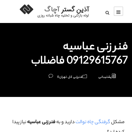
فنر زنی عباسیه
09129615767 فاضلاب
پشتیبانی
فنرزنی کل تهران
0
مشکل
گرفتگی چاه توالت
دارید و به
فنر زنی عباسیه
نیاز پیدا