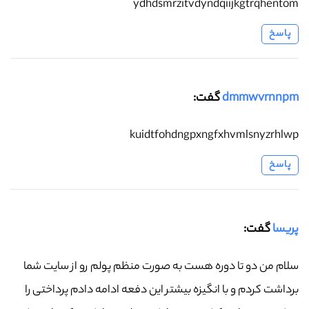
ydhdsmrzitvdyndqiijkgtrqhentom
پاسخ
dmmwvrnnpm
گفت:
kuidtfohdngpxngfxhvmlsnyzrhlwp
پاسخ
پریسا
گفت:
سلام من دو تا دوره هست به صورت منظم پولم رو از سایت شما
برداشت کردم و با انگیزه بیشتر این دفعه ادامه دادم پرداختی را