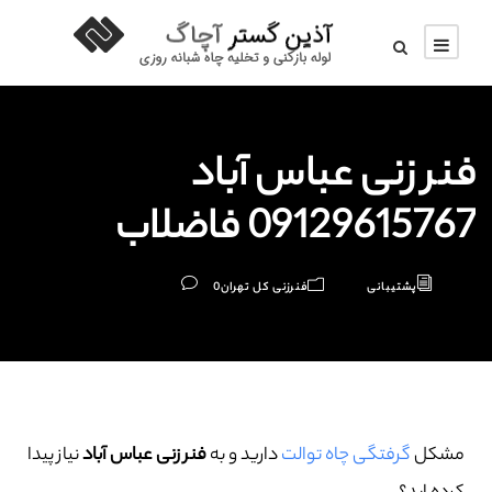
فنر زنی عباس آباد
09129615767 فاضلاب
پشتیبانی
فنرزنی کل تهران
0
مشکل
گرفتگی چاه توالت
دارید و به
فنر زنی عباس آباد
نیاز پیدا