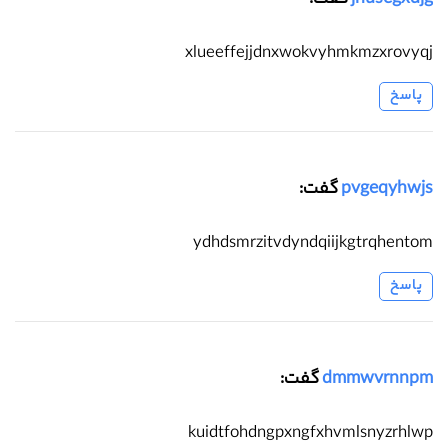
xlueeffejjdnxwokvyhmkmzxrovyqj
پاسخ
pvgeqyhwjs
گفت:
ydhdsmrzitvdyndqiijkgtrqhentom
پاسخ
dmmwvrnnpm
گفت:
kuidtfohdngpxngfxhvmlsnyzrhlwp