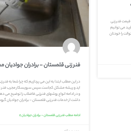
 قیمت فنر زنی
رید می توانیم
الت را خودتان
فنر زنی قلمستان - برادران جوادیان م
در این مطلب ابتدا به این می پردازیم که چرا شما به فنر زن
اید و ریشه مشکل کجاست.سپس سرویسکار مجرب فنر زن ق
و در ادامه انواع روشهای فنرزنی فاضلاب را توضیح می 
داشت از خدمات فنر زنی قلمستان - برادران جوادیان گروهمان
ادامه مطلب فنر زنی قلمستان - برادران جوادیان »