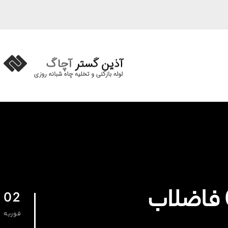
02
فوریه