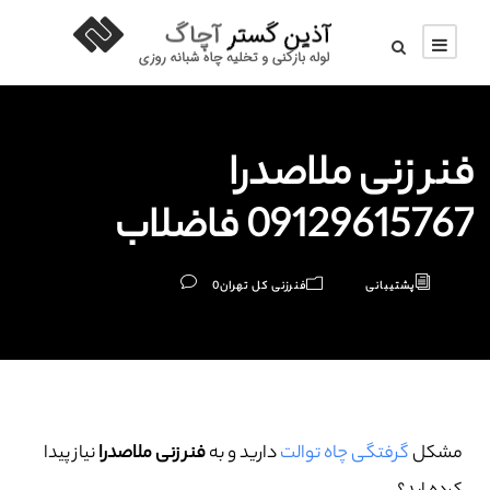
فنر زنی ملاصدرا
09129615767 فاضلاب
پشتیبانی
فنرزنی کل تهران
0
مشکل
گرفتگی چاه توالت
دارید و به
فنر زنی ملاصدرا
نیاز پیدا