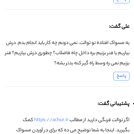
علی گفت:
یه مسواک افتاده تو توالت. نمی دونم چه کار باید انجام بدم. درش
بیاریم یا فنر بزنیم بره داخل چاه فاضلاب؟ چطوری درش بیاریم؟ فنر
بزنیم نمی ره وسط راه گیر کنه بدتر بشه؟
پاسخ
پشتیبانی گفت:
اگر توالت فرنگی دارید از مطالب
https://achur.ir
کمک
بگیرید. اینجا به شما توضیح می ده که برای در آوردن مسواک